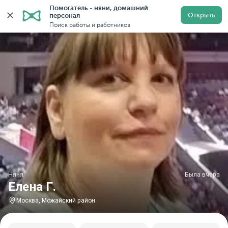
Помогатель - няни, домашний 
Главная
Няни
Няни в Москве
Няни в Можайском 
Открыть
персонал
Поиск работы и работников
Няня
Была вчера
Елена Г.
Москва, Можайский район