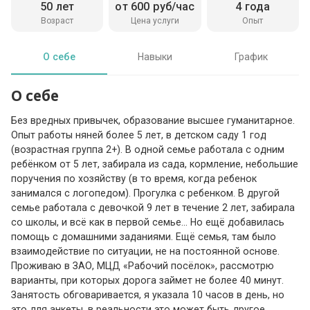
50 лет
от 600 руб/час
4 года
Возраст
Цена услуги
Опыт
О себе
Навыки
График
О себе
Без вредных привычек, образование высшее гуманитарное.
Опыт работы няней более 5 лет, в детском саду 1 год
(возрастная группа 2+). В одной семье работала с одним
ребёнком от 5 лет, забирала из сада, кормление, небольшие
поручения по хозяйству (в то время, когда ребенок
занимался с логопедом). Прогулка с ребенком. В другой
семье работала с девочкой 9 лет в течение 2 лет, забирала
со школы, и всё как в первой семье... Но ещё добавилась
помощь с домашними заданиями. Ещё семья, там было
взаимодействие по ситуации, не на постоянной основе.
Проживаю в ЗАО, МЦД «Рабочий посёлок», рассмотрю
варианты, при которых дорога займет не более 40 минут.
Занятость обговаривается, я указала 10 часов в день, но
это для анкеты, в реальности это может быть другое,