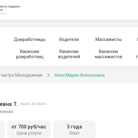
Домработницы
Водители
Массажисты
Вакансии
Вакансии
Вакансии
домработниц
водителей
массажистов
у метро Молодежная
Няня Мария Алексеевна
евна Т.
Была 26 июля
дежная
от 700 руб/час
3 года
Цена услуги
Опыт