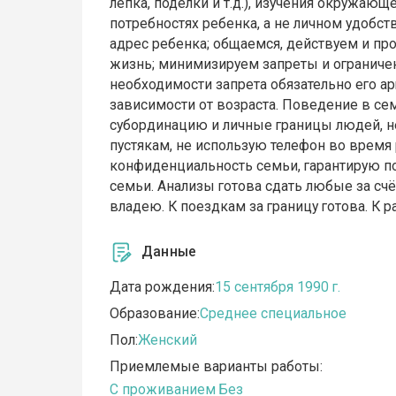
лепка, поделки и т.д.), изучения окружающ
потребностях ребенка, а не личном удобст
адрес ребенка; общаемся, действуем и пр
жизнь; минимизируем запреты и ограничен
необходимости запрета обязательно его а
зависимости от возраста. Поведение в с
субординацию и личные границы людей, н
пустякам, не использую телефон во время
конфиденциальность семьи, гарантирую п
семьи. Анализы готова сдать любые за счё
владею. К поездкам за границу готова. К 
Данные
Дата рождения:
15 сентября 1990 г.
Образование:
Среднее специальное
Пол:
Женский
Приемлемые варианты работы:
C проживанием
Без