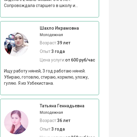
Сопровождала старшего в школу и...
Шахло Икрамовна
Молодежная
Возраст:
39 лет
Опыт:
3 года
Цена услуги:
от 600 руб/час
Ищу работу няней, 3 год работаю няней.
Убираю, готовлю, стираю, кормлю, уложу,
гуляю. Я из Узбекистана.
Татьяна Геннадьевна
Молодежная
Возраст:
36 лет
Опыт:
3 года