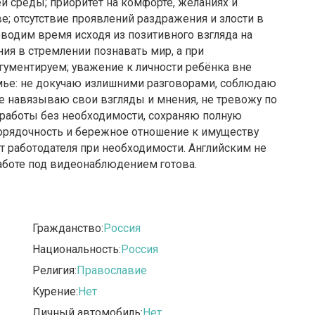
ей среды; приоритет на комфорте, желаниях и
ве; отсутствие проявлений раздражения и злости в
оводим время исходя из позитивного взгляда на
ия в стремлении познавать мир, а при
ргументируем; уважение к личности ребёнка вне
емье: не докучаю излишними разговорами, соблюдаю
е навязываю свои взгляды и мнения, не тревожу по
 работы без необходимости, сохраняю полную
орядочность и бережное отношение к имуществу
т работодателя при необходимости. Английским не
работе под видеонаблюдением готова.
Гражданство:
Россия
Национальность:
Россия
Религия:
Православие
Курение:
Нет
Личный автомобиль:
Нет