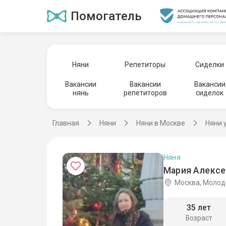
Помогатель
Няни
Репетиторы
Сиделки
Вакансии
Вакансии
Вакансии
нянь
репетиторов
сиделок
Главная
Няни
Няни в Москве
Няни 
Няня
Мария Алексе
Москва, Моло
35 лет
Возраст