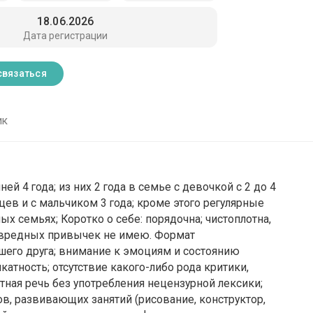
18.06.2026
Дата регистрации
связаться
ик
й 4 года; из них 2 года в семье с девочкой с 2 до 4
яцев и с мальчиком 3 года; кроме этого регулярные
ых семьях; Коротко о себе: порядочна; чистоплотна,
; вредных привычек не имею. Формат
шего друга; внимание к эмоциям и состоянию
катность; отсутствие какого-либо рода критики,
мотная речь без употребления нецензурной лексики;
ров, развивающих занятий (рисование, конструктор,