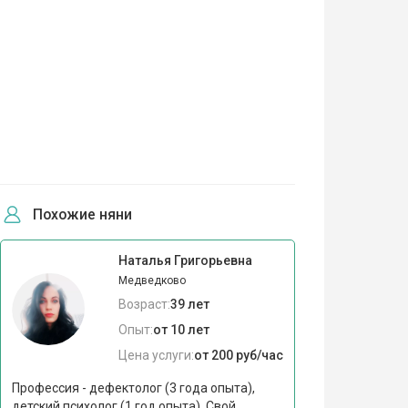
Похожие няни
Наталья Григорьевна
Медведково
Возраст:
39 лет
Опыт:
от 10 лет
Цена услуги:
от 200 руб/час
Профессия - дефектолог (3 года опыта),
детский психолог (1 год опыта). Свой