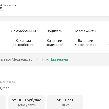
Домработницы
Водители
Массажисты
Вакансии
Вакансии
Вакансии
домработниц
водителей
массажистов
у метро Медведково
Няня Екатерина
ыла вчера
дково
от 1000 руб/час
от 10 лет
Цена услуги
Опыт