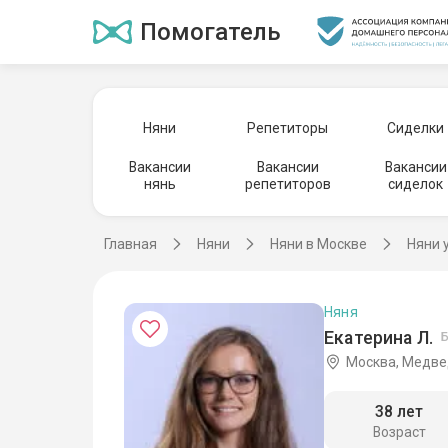
Помогатель
Няни
Репетиторы
Сиделки
Вакансии
Вакансии
Вакансии
нянь
репетиторов
сиделок
Главная
Няни
Няни в Москве
Няни 
Няня
Екатерина Л.
Б
Москва, Медве
38 лет
Возраст