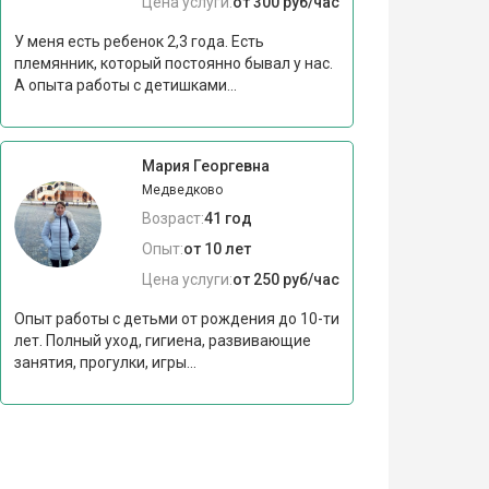
Цена услуги:
от 300 руб/час
У меня есть ребенок 2,3 года. Есть
племянник, который постоянно бывал у нас.
А опыта работы с детишками...
Мария Георгевна
Медведково
Возраст:
41 год
Опыт:
от 10 лет
Цена услуги:
от 250 руб/час
Опыт работы с детьми от рождения до 10-ти
лет. Полный уход, гигиена, развивающие
занятия, прогулки, игры...