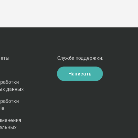
веты
Служба поддержки:
Написать
бработки
ых данных
бработки
ie
именения
ельных