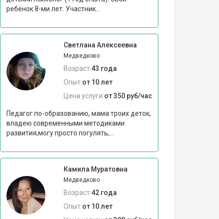
ребёнок 8-ми лет. Участник...
Светлана Алексеевна
Медведково
Возраст:
43 года
Опыт:
от 10 лет
Цена услуги:
от 350 руб/час
Педагог по-образованию, мама троих деток,
владею современными методиками
развития,могу просто погулять,...
Камила Муратовна
Медведково
Возраст:
42 года
Опыт:
от 10 лет