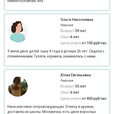
немногословная, без...
Ольга Николаевна
Римская
Возраст:
59 лет
Опыт:
6 лет
Цена услуги:
от 100 руб/час
У меня двое детей: сыну 4 года и дочери 26 лет. Сидела с
племянниками. Гуляла, кормила, занималась с ними...
Юлия Евгеньевна
Римская
Возраст:
55 лет
Опыт:
6 лет
Цена услуги:
от 400 руб/час
Няня или няня-сопровождающая. Отвезу в кружки,
доставлю из школы. Москвичка, есть двое взрослых