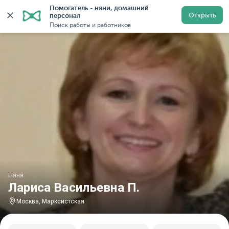
Помогатель - няни, домашний 
Главная
Няни
Няни в Москве
Няни у метро Маркс
Открыть
персонал
Поиск работы и работников
Няня
Лариса Васильевна П.
Москва, Марксистская