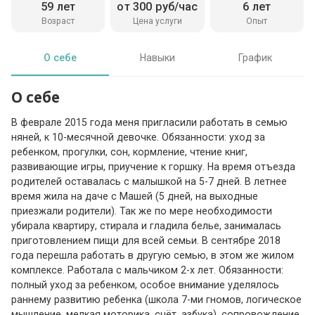
59 лет
от 300 руб/час
6 лет
Возраст
Цена услуги
Опыт
О себе
Навыки
График
О себе
В феврале 2015 года меня пригласили работать в семью
няней, к 10-месячной девочке. Обязанности: уход за
ребенком, прогулки, сон, кормление, чтение книг,
развивающие игры, приучение к горшку. На время отъезда
родителей оставалась с малышкой на 5-7 дней. В летнее
время жила на даче с Машей (5 дней, на выходные
приезжали родители). Так же по мере необходимости
убирала квартиру, стирала и гладила белье, занималась
приготовлением пищи для всей семьи. В сентябре 2018
года перешла работать в другую семью, в этом же жилом
комплексе. Работала с мальчиком 2-х лет. Обязанности:
полный уход за ребенком, особое внимание уделялось
раннему развитию ребенка (школа 7-ми гномов, логическое
мышление, мелкая моторика, счёт, азбука), сопровождение