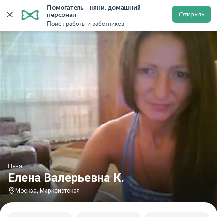
Помогатель - няни, домашний 
Главная
Няни
Няни в Москве
Няни у метро Маркс
Открыть
персонал
Поиск работы и работников
Няня
Елена Валерьевна К.
Москва, Марксистская