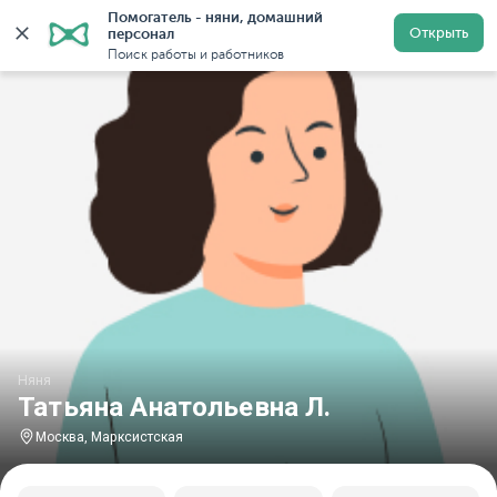
Помогатель - няни, домашний 
Главная
Няни
Няни в Москве
Няни у метро Маркс
Открыть
персонал
Поиск работы и работников
Няня
Татьяна Анатольевна Л.
Москва, Марксистская