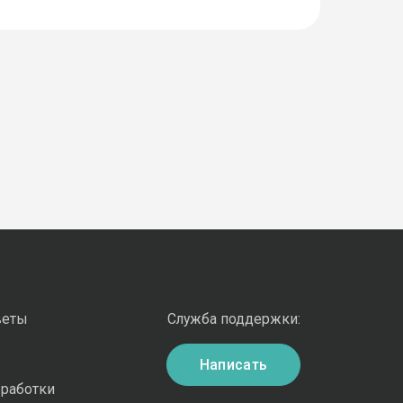
веты
Служба поддержки:
Написать
бработки