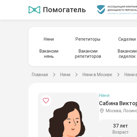
Помогатель
Няни
Репетиторы
Сиделки
Вакансии
Вакансии
Вакансии
нянь
репетиторов
сиделок
Главная
Няни
Няни в Москве
Няни 
Няня
Сабина Викто
Москва, Лосин
37 лет
Возраст