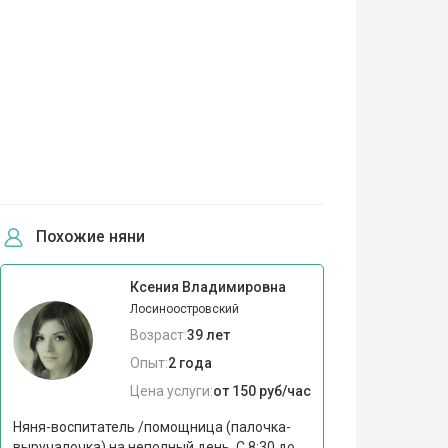
Похожие няни
Ксения Владимировна
Лосиноостровский
Возраст:
39 лет
Опыт:
2 года
Цена услуги:
от 150 руб/час
Няня-воспитатель /помощница (палочка-
выручалочка) на неполный день. С 8:30 до