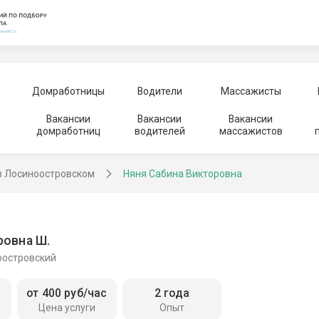
Домработницы
Водители
Массажисты
Вакансии
Вакансии
Вакансии
домработниц
водителей
массажистов
в Лосиноостровском
Няня Сабина Викторовна
ровна Ш.
оостровский
от 400 руб/час
2 года
Цена услуги
Опыт