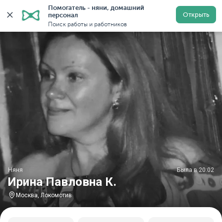
Помогатель - няни, домашний 
Главная
Няни
Няни в Москве
Няни у метро Локо
Открыть
персонал
Поиск работы и работников
Няня
Была в 20:02
Ирина Павловна К.
Москва, Локомотив