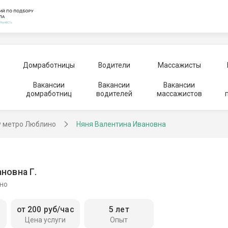
Домработницы
Водители
Массажисты
Вакансии
Вакансии
Вакансии
домработниц
водителей
массажистов
у метро Люблино
Няня Валентина Ивановна
новна Г.
но
от 200 руб/час
5 лет
Цена услуги
Опыт