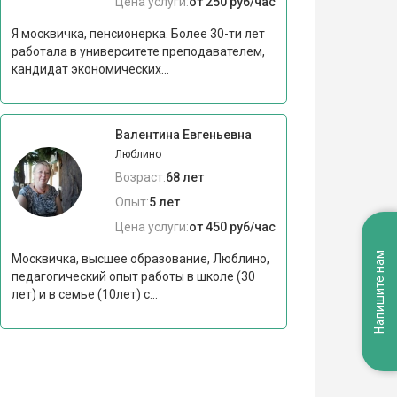
Цена услуги:
от 250 руб/час
Я москвичка, пенсионерка. Более 30-ти лет
работала в университете преподавателем,
кандидат экономических...
Валентина Евгеньевна
Люблино
Возраст:
68 лет
Опыт:
5 лет
Цена услуги:
от 450 руб/час
Напишите нам
Москвичка, высшее образование, Люблино,
педагогический опыт работы в школе (30
лет) и в семье (10лет) с...