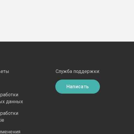
веты
Служба поддержки:
Написать
бработки
ых данных
бработки
ie
именения