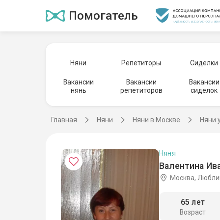
Помогатель
Няни
Репетиторы
Сиделки
Вакансии
Вакансии
Вакансии
нянь
репетиторов
сиделок
Главная
Няни
Няни в Москве
Няни 
Няня
Валентина Ива
Москва, Любли
65 лет
Возраст