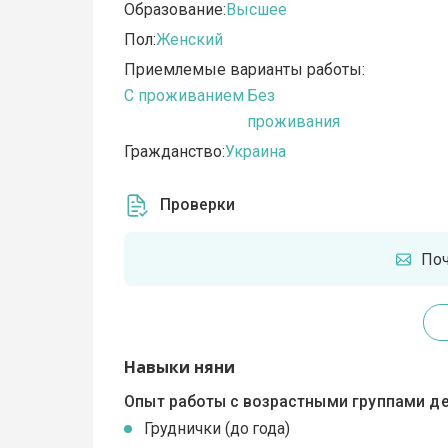
Образование:
Высшее
Пол:
Женский
Приемлемые варианты работы:
C проживанием
Без
проживания
Гражданство:
Украина
Проверки
По
Навыки няни
Опыт работы с возрастными группами де
Груднички (до года)