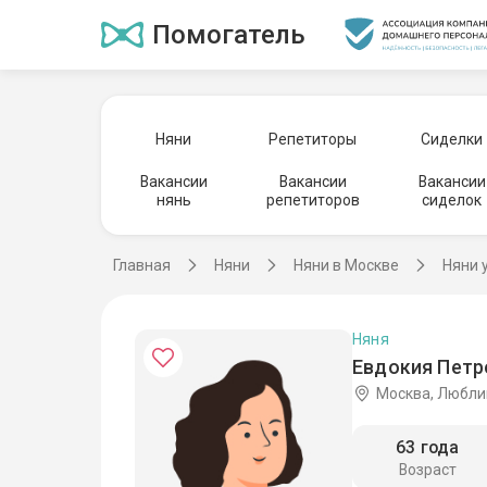
Помогатель
Няни
Репетиторы
Сиделки
Вакансии
Вакансии
Вакансии
нянь
репетиторов
сиделок
Главная
Няни
Няни в Москве
Няни 
Няня
Евдокия Петр
Москва, Любли
63 года
Возраст