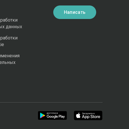
Написать
бработки
ых данных
бработки
ie
именения
ельных