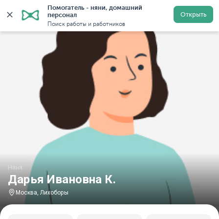
Помогатель - няни, домашний 
Главная
Няни
Няни в Москве
Няни у метро Лихо
Открыть
персонал
Поиск работы и работников
Няня
Дарья Ивановна К.
Москва, Лихоборы