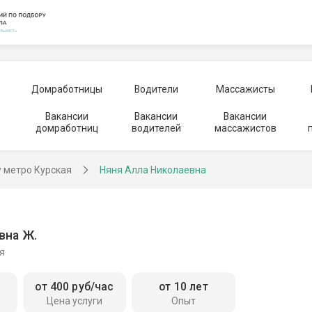
Домработницы
Водители
Массажисты
Вакансии
Вакансии
Вакансии
домработниц
водителей
массажистов
у метро Курская
Няня Алла Николаевна
вна Ж.
я
от 400 руб/час
от 10 лет
Цена услуги
Опыт