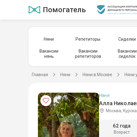
Помогатель
Няни
Репетиторы
Сиделки
Вакансии
Вакансии
Вакансии
нянь
репетиторов
сиделок
Главная
Няни
Няни в Москве
Няни 
Няня
Алла Николае
Москва, Курска
62 года
Возраст