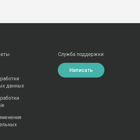
веты
Служба поддержки:
Написать
бработки
ых данных
бработки
ie
именения
ельных