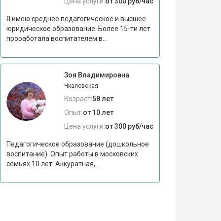
Цена услуги:
от 300 руб/час
Я имею среднее педагогическое и высшее
юридическое образование. Более 15-ти лет
проработала воспитателем в...
Зоя Владимировна
Чкаловская
Возраст:
58 лет
Опыт:
от 10 лет
Цена услуги:
от 300 руб/час
Педагогическое образование (дошкольное
воспитание). Опыт работы в московских
семьях 10 лет. Аккуратная,...