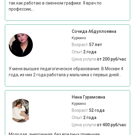
так как работаю в сменном графике. Я врач по
профессии,...
Сочида Абдуллоевна
Куркино
Возраст:
57 лет
Опыт:
2 года
Цена услуги:
от 200 руб/час
У меня высшее педагогическое образование. В Москве 4
года, из них 2 года работала у мальчика с первых дней...
Нана Гурамовна
Куркино
Возраст:
52 года
Опыт:
2 года
Цена услуги:
от 400 руб/час
Молодая, энергичная, без вредных привычек,