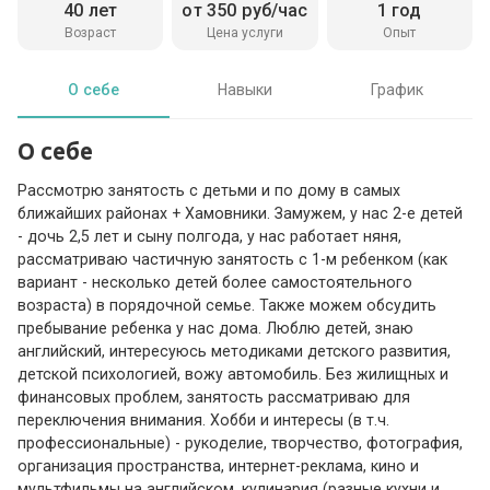
40 лет
от 350 руб/час
1 год
Возраст
Цена услуги
Опыт
О себе
Навыки
График
О себе
Рассмотрю занятость с детьми и по дому в самых
ближайших районах + Хамовники. Замужем, у нас 2-е детей
- дочь 2,5 лет и сыну полгода, у нас работает няня,
рассматриваю частичную занятость с 1-м ребенком (как
вариант - несколько детей более самостоятельного
возраста) в порядочной семье. Также можем обсудить
пребывание ребенка у нас дома. Люблю детей, знаю
английский, интересуюсь методиками детского развития,
детской психологией, вожу автомобиль. Без жилищных и
финансовых проблем, занятость рассматриваю для
переключения внимания. Хобби и интересы (в т.ч.
профессиональные) - рукоделие, творчество, фотография,
организация пространства, интернет-реклама, кино и
мультфильмы на английском, кулинария (разные кухни и