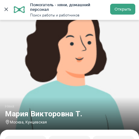
Помогатель - няни, домашний 
Главная
Няни
Няни в Москве
Няни у метро Кунце
Открыть
персонал
Поиск работы и работников
Няня
Мария Викторовна Т.
Москва, Кунцевская