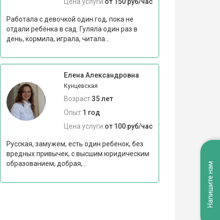
Цена услуги:
от 150 руб/час
Работала с девочкой один год, пока не
отдали ребёнка в сад. Гуляла один раз в
день, кормила, играла, читала...
Елена Александровна
Кунцевская
Возраст:
35 лет
Опыт:
1 год
Цена услуги:
от 100 руб/час
Русская, замужем, есть один ребенок, без
вредных привычек, с высшим юридическим
образованием, добрая,...
Напишите нам