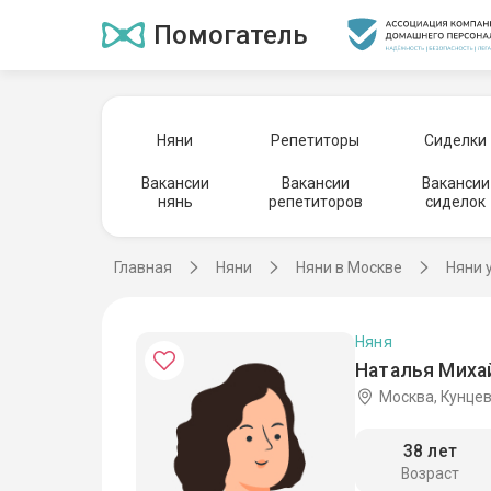
Помогатель
Няни
Репетиторы
Сиделки
Вакансии
Вакансии
Вакансии
нянь
репетиторов
сиделок
Главная
Няни
Няни в Москве
Няни 
Няня
Наталья Миха
Москва, Кунце
38 лет
Возраст