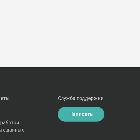
веты
Служба поддержки:
Написать
бработки
ых данных