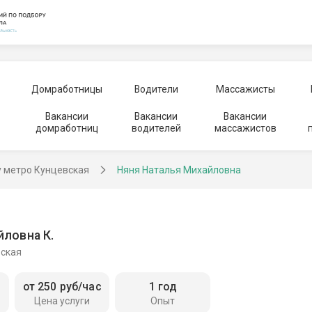
Домработницы
Водители
Массажисты
Вакансии
Вакансии
Вакансии
домработниц
водителей
массажистов
у метро Кунцевская
Няня Наталья Михайловна
йловна К.
вская
от 250 руб/час
1 год
Цена услуги
Опыт