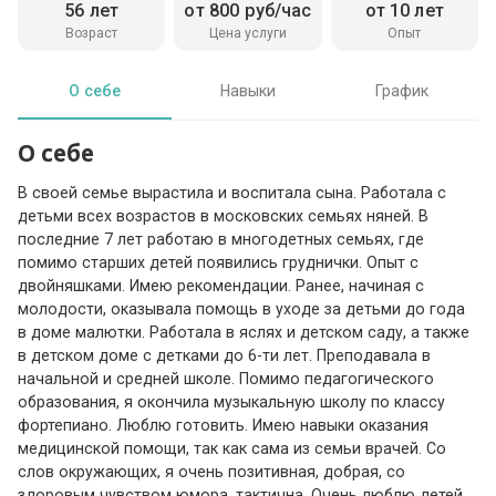
56 лет
от 800 руб/час
от 10 лет
Возраст
Цена услуги
Опыт
О себе
Навыки
График
О себе
В своей семье вырастила и воспитала сына. Работала с
детьми всех возрастов в московских семьях няней. В
последние 7 лет работаю в многодетных семьях, где
помимо старших детей появились груднички. Опыт с
двойняшками. Имею рекомендации. Ранее, начиная с
молодости, оказывала помощь в уходе за детьми до года
в доме малютки. Работала в яслях и детском саду, а также
в детском доме с детками до 6-ти лет. Преподавала в
начальной и средней школе. Помимо педагогического
образования, я окончила музыкальную школу по классу
фортепиано. Люблю готовить. Имею навыки оказания
медицинской помощи, так как сама из семьи врачей. Со
слов окружающих, я очень позитивная, добрая, со
здоровым чувством юмора, тактична. Очень люблю детей,