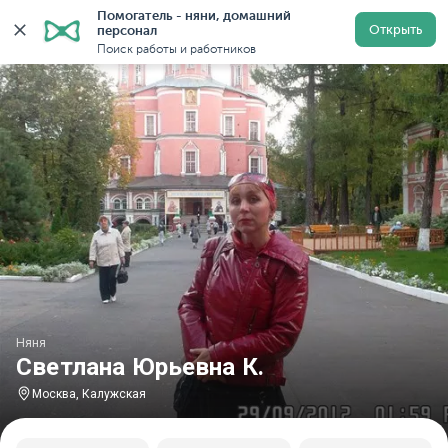
Помогатель - няни, домашний 
Главная
Няни
Няни в Москве
Няни у метро Калу
Открыть
персонал
Поиск работы и работников
Няня
Светлана Юрьевна К.
Москва, Калужская