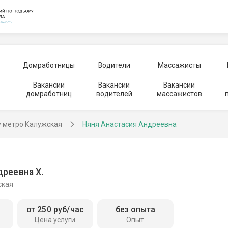
Домработницы
Водители
Массажисты
Вакансии
Вакансии
Вакансии
домработниц
водителей
массажистов
у метро Калужская
Няня Анастасия Андреевна
реевна Х.
ская
от 250 руб/час
без опыта
Цена услуги
Опыт