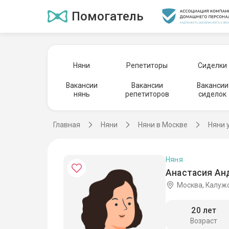
Помогатель
Няни
Репетиторы
Сиделки
Вакансии
Вакансии
Вакансии
нянь
репетиторов
сиделок
Главная
Няни
Няни в Москве
Няни 
Няня
Анастасия Анд
Москва, Калуж
20 лет
Возраст