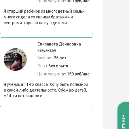
Цена услуги:
от 300 руб/час
Я старший ребёнок из многодетный семьи,
много сидела со своими братьями и
сёстрами, хорошо лажу с детьми
Елизавета Денисовна
Калужская
Возраст:
25 лет
Опыт:
без опыта
Цена услуги:
от 150 руб/час
Я ученица 11-го класса. Хочу быть полезной
в какой-либо деятельности. Обожаю детей,
с 14-ти лет сидела с...
Напишите нам