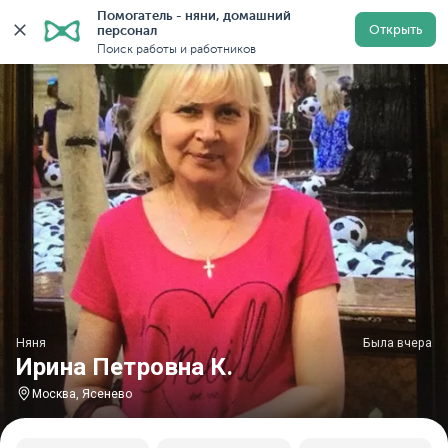
Помогатель - няни, домашний 
Главная
Няни
Няни в Москве
Няни у метро Ясене
Открыть
персонал
Поиск работы и работников
Няня
Была вчера
Ирина Петровна К.
Москва, Ясенево