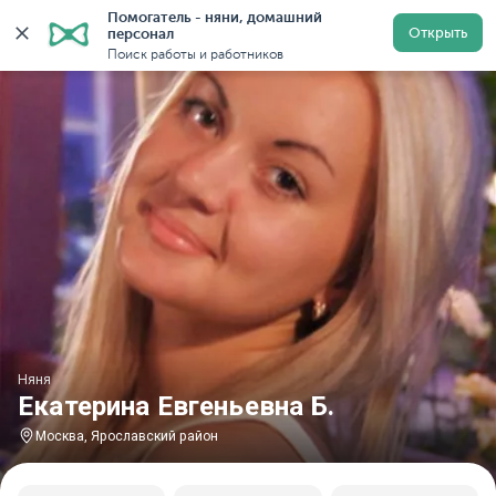
Помогатель - няни, домашний 
Главная
Няни
Няни в Москве
Няни в Ярославско
Открыть
персонал
Поиск работы и работников
Няня
Екатерина Евгеньевна Б.
Москва, Ярославский район