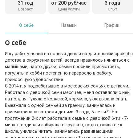
31 год
от 200 руб/час
3 года
Возраст
Цена услуги
Опыт
О себе
Навыки
График
О себе
Ищу работу няней на полный день и на длительный срок. Я с
детства в окружении детей, всегда нравилось нянчиться с
малышами, часто друзья семьи просили присмотреть,
погулять, и хобби постепенно переросло в работу,
приносящую удовольствие.
С 2014 г. я подрабатываю в московских семьях с детками.
Работала с девочкой семи месяцев, меня оставляли с ней
на полдня. Гуляла с коляской, кормила, укладывала спать.
Выезжала с одной семьёй за границу, занималась и
присматривала за тремя детьми: 3 года, 5 лет и 9. На
протяжении 2-х лет работала в семье с девочкой 6-ти - 7-
ми лет, водила и забирала с кружков, подготовила ее к
школе, учились читать, занимались развивающими
занятиями и на протяжении всего 1-го класса отлично