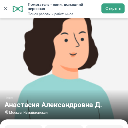
Помогатель - няни, домашний 
Главная
Няни
Няни в Москве
Няни у метро Изма
Открыть
персонал
Поиск работы и работников
Няня
Анастасия Александровна Д.
Москва, Измайловская