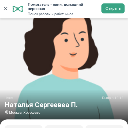
Помогатель - няни, домашний 
Главная
Няни
Няни в Москве
Няни у метро Хоро
Открыть
персонал
Поиск работы и работников
Няня
Была в 10:13
Наталья Сергеевеа П.
Москва, Хорошево