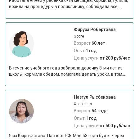
Работала няней у ребенка 6-ти месяцев, кормила, гуляла,
возила на процедуры в поликлинику, соблюдала все...
Фируза Робертовна
Зорге
Возраст:
60 лет
Опыт:
1 год
Цена услуги:
от 200 руб/час
В течение учебного года забирала девочку 8-ми лет из
школы, кормила обедом, помогала делать уроки, в том...
Назгул Рысбековна
Хорошево
Возраст:
54 года
Опыт:
1 год
Цена услуги:
от 500 руб/час
Я из Кыргызстана. Паспорт РФ. Мне 53 года будет через