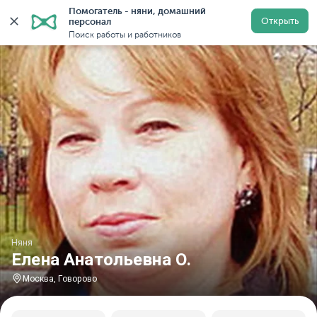
Помогатель - няни, домашний 
Главная
Няни
Няни в Москве
Няни у метро Говор
Открыть
персонал
Поиск работы и работников
Няня
Елена Анатольевна О.
Москва, Говорово