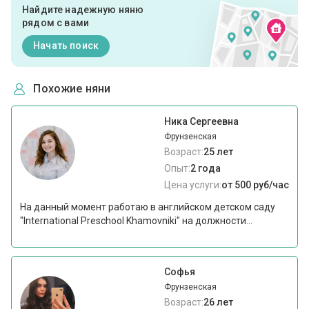
Найдите надежную няню
рядом с вами
Начать поиск
Похожие няни
Ника Сергеевна
Фрунзенская
Возраст:
25 лет
Опыт:
2 года
Цена услуги:
от 500 руб/час
На данный момент работаю в английском детском саду
"International Preschool Khamovniki" на должности...
Софья
Фрунзенская
Возраст:
26 лет