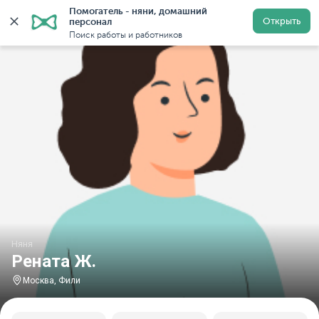
Помогатель - няни, домашний 
Главная
Няни
Няни в Москве
Няни у метро Фили
Открыть
персонал
Поиск работы и работников
Няня
Рената Ж.
Москва, Фили