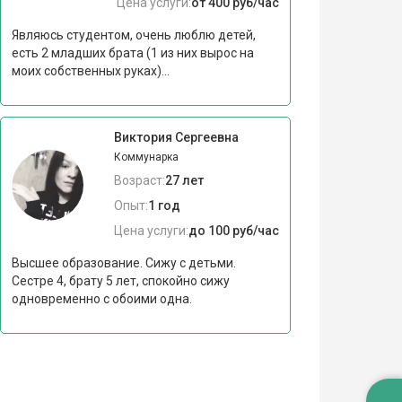
Цена услуги:
от 400 руб/час
Являюсь студентом, очень люблю детей,
есть 2 младших брата (1 из них вырос на
моих собственных руках)...
Виктория Сергеевна
Коммунарка
Возраст:
27 лет
Опыт:
1 год
Цена услуги:
до 100 руб/час
Высшее образование. Сижу с детьми.
Сестре 4, брату 5 лет, спокойно сижу
одновременно с обоими одна.