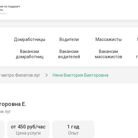
Домработницы
Водители
Массажисты
Вакансии
Вакансии
Вакансии
домработниц
водителей
массажистов
у метро Филатов луг
Няня Виктория Викторовна
оровна Е.
в луг
от 450 руб/час
1 год
Цена услуги
Опыт