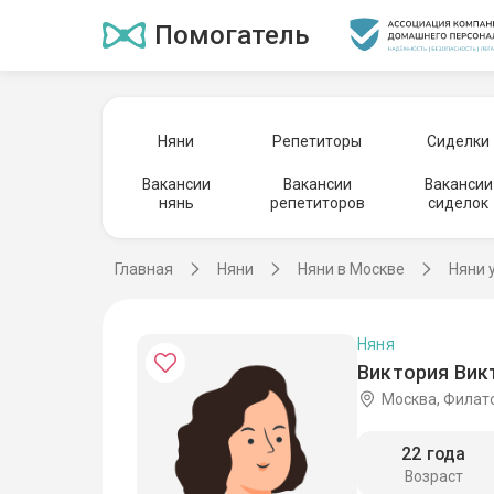
Помогатель
Няни
Репетиторы
Сиделки
Вакансии
Вакансии
Вакансии
нянь
репетиторов
сиделок
Главная
Няни
Няни в Москве
Няни 
Няня
Виктория Викт
Москва, Филато
22 года
Возраст