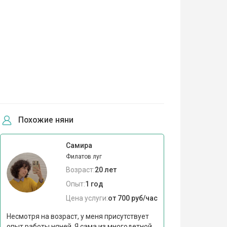
Похожие няни
Самира
Филатов луг
Возраст:
20 лет
Опыт:
1 год
Цена услуги:
от 700 руб/час
Несмотря на возраст, у меня присутствует
опыт работы няней. Я сама из многодетной