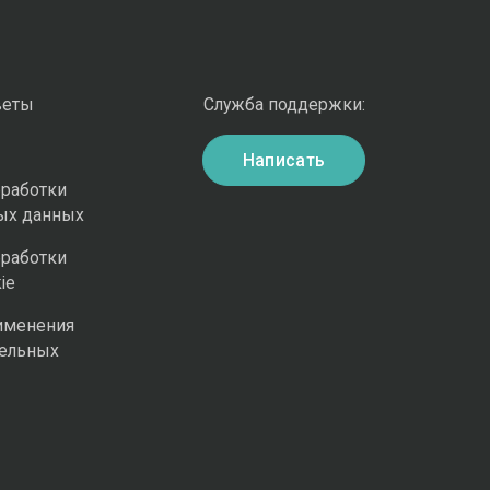
веты
Служба поддержки:
Написать
бработки
ых данных
бработки
ie
именения
ельных