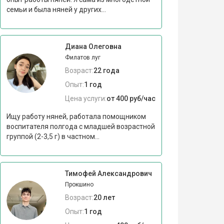
семьи и была няней у других...
Диана Олеговна
Филатов луг
Возраст:
22 года
Опыт:
1 год
Цена услуги:
от 400 руб/час
Ищу работу няней, работала помощником
воспитателя полгода с младшей возрастной
группой (2-3,5 г) в частном...
Тимофей Александрович
Прокшино
Возраст:
20 лет
Опыт:
1 год