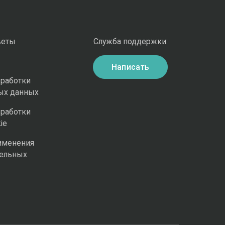
веты
Служба поддержки:
Написать
бработки
ых данных
бработки
ie
именения
ельных