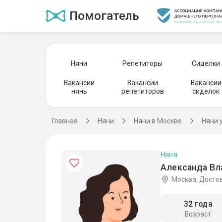
Помогатель
Няни
Репетиторы
Сиделки
Вакансии
Вакансии
Вакансии
нянь
репетиторов
сиделок
Главная
Няни
Няни в Москве
Няни 
Няня
Александа Вл
Москва, Досто
32 года
Возраст