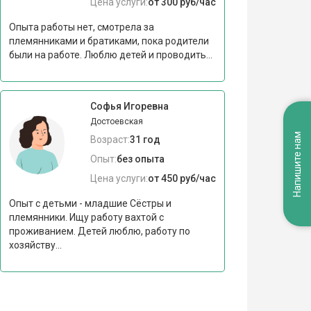
Цена услуги:
от 300 руб/час
Опыта работы нет, смотрела за
племянниками и братиками, пока родители
были на работе. Люблю детей и проводить...
Софья Игоревна
Достоевская
Напишите нам
Возраст:
31 год
Опыт:
без опыта
Цена услуги:
от 450 руб/час
Опыт с детьми - младшие Сёстры и
племянники. Ищу работу вахтой с
проживанием. Детей люблю, работу по
хозяйству...