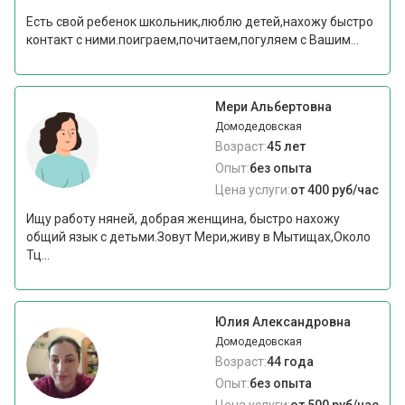
Есть свой ребенок школьник,люблю детей,нахожу быстро
контакт с ними.поиграем,почитаем,погуляем с Вашим...
Мери Альбертовна
Домодедовская
Возраст:
45 лет
Опыт:
без опыта
Цена услуги:
от 400 руб/час
Ищу работу няней, добрая женщина, быстро нахожу
общий язык с детьми.Зовут Мери,живу в Мытищах,Около
Тц...
Юлия Александровна
Домодедовская
Возраст:
44 года
Опыт:
без опыта
Цена услуги:
от 500 руб/час