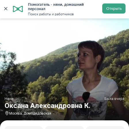
Помогатель - няни, домашний 
Главная
Няни
Няни в Москве
Няни у метро Домо
Открыть
персонал
Поиск работы и работников
Няня
Была вчера
Оксана Александровна К.
Москва, Домодедовская