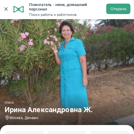
Помогатель - няни, домашний 
Главная
Няни
Няни в Москве
Няни у метро Дина
Открыть
персонал
Поиск работы и работников
Няня
Ирина Александровна Ж.
Москва, Динамо