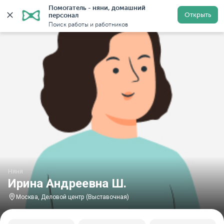
Помогатель - няни, домашний 
Главная
Няни
Няни в Москве
Няни у метро Делов
Открыть
персонал
Поиск работы и работников
Няня
Ирина Андреевна Ш.
Москва, Деловой центр (Выставочная)