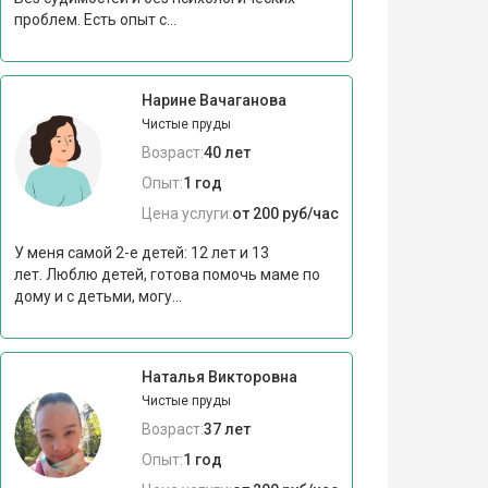
проблем. Есть опыт с...
Нарине Вачаганова
Чистые пруды
Возраст:
40 лет
Опыт:
1 год
Цена услуги:
от 200 руб/час
У меня самой 2-е детей: 12 лет и 13
лет. Люблю детей, готова помочь маме по
дому и с детьми, могу...
Наталья Викторовна
Чистые пруды
Возраст:
37 лет
Опыт:
1 год