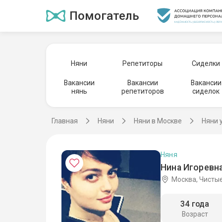
Помогатель
Няни
Репетиторы
Сиделки
Вакансии
Вакансии
Вакансии
нянь
репетиторов
сиделок
Главная
Няни
Няни в Москве
Няни 
Няня
Нина Игоревна
Москва, Чисты
34 года
Возраст