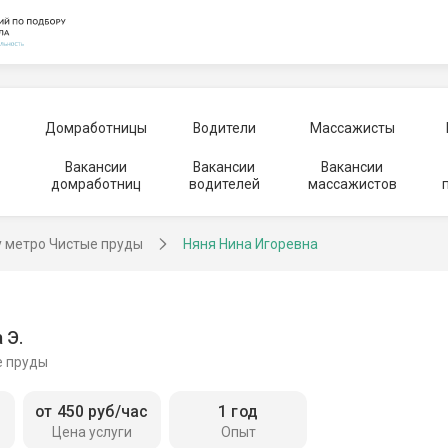
Домработницы
Водители
Массажисты
Вакансии
Вакансии
Вакансии
домработниц
водителей
массажистов
у метро Чистые пруды
Няня Нина Игоревна
 Э.
е пруды
от 450 руб/час
1 год
Цена услуги
Опыт