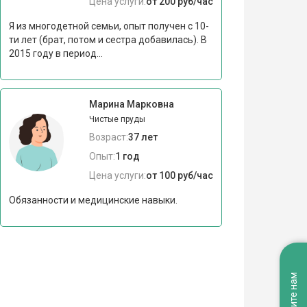
Цена услуги:
от 200 руб/час
Я из многодетной семьи, опыт получен с 10-
ти лет (брат, потом и сестра добавилась). В
2015 году в период...
Марина Марковна
Чистые пруды
Возраст:
37 лет
Опыт:
1 год
Цена услуги:
от 100 руб/час
Обязанности и медицинские навыки.
Напишите нам