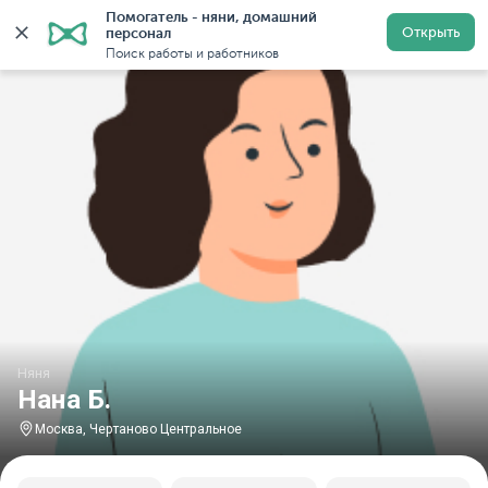
Помогатель - няни, домашний 
Главная
Няни
Няни в Москве
Няни в Центрально
Открыть
персонал
Поиск работы и работников
Няня
Нана Б.
Москва, Чертаново Центральное