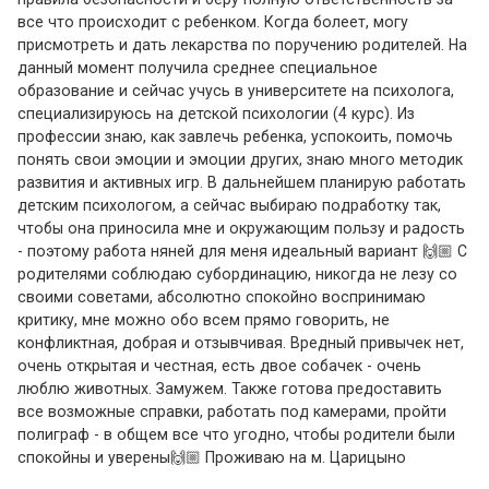
все что происходит с ребенком. Когда болеет, могу
присмотреть и дать лекарства по поручению родителей. На
данный момент получила среднее специальное
образование и сейчас учусь в университете на психолога,
специализируюсь на детской психологии (4 курс). Из
профессии знаю, как завлечь ребенка, успокоить, помочь
понять свои эмоции и эмоции других, знаю много методик
развития и активных игр. В дальнейшем планирую работать
детским психологом, а сейчас выбираю подработку так,
чтобы она приносила мне и окружающим пользу и радость
- поэтому работа няней для меня идеальный вариант 🙌🏼 С
родителями соблюдаю субординацию, никогда не лезу со
своими советами, абсолютно спокойно воспринимаю
критику, мне можно обо всем прямо говорить, не
конфликтная, добрая и отзывчивая. Вредный привычек нет,
очень открытая и честная, есть двое собачек - очень
люблю животных. Замужем. Также готова предоставить
все возможные справки, работать под камерами, пройти
полиграф - в общем все что угодно, чтобы родители были
спокойны и уверены🙌🏼 Проживаю на м. Царицыно