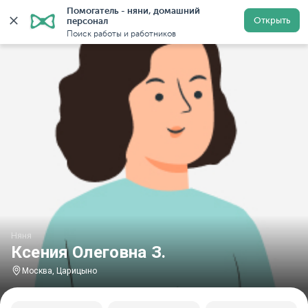
Помогатель - няни, домашний 
Главная
Няни
Няни в Москве
Няни у метро Цари
Открыть
персонал
Поиск работы и работников
Няня
Ксения Олеговна З.
Москва, Царицыно