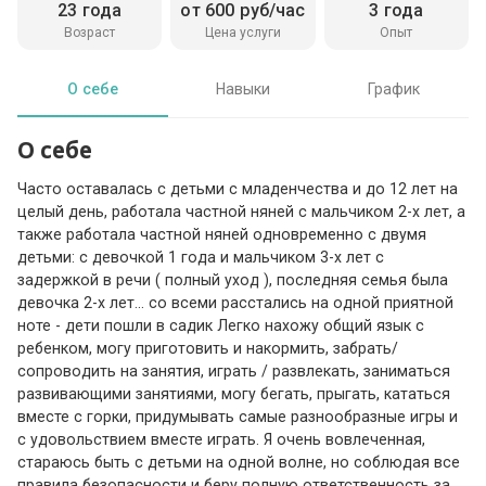
23 года
от 600 руб/час
3 года
Возраст
Цена услуги
Опыт
О себе
Навыки
График
О себе
Часто оставалась с детьми с младенчества и до 12 лет на
целый день, работала частной няней с мальчиком 2-х лет, а
также работала частной няней одновременно с двумя
детьми: с девочкой 1 года и мальчиком 3-х лет с
задержкой в речи ( полный уход ), последняя семья была
девочка 2-х лет… со всеми расстались на одной приятной
ноте - дети пошли в садик Легко нахожу общий язык с
ребенком, могу приготовить и накормить, забрать/
сопроводить на занятия, играть / развлекать, заниматься
развивающими занятиями, могу бегать, прыгать, кататься
вместе с горки, придумывать самые разнообразные игры и
с удовольствием вместе играть. Я очень вовлеченная,
стараюсь быть с детьми на одной волне, но соблюдая все
правила безопасности и беру полную ответственность за