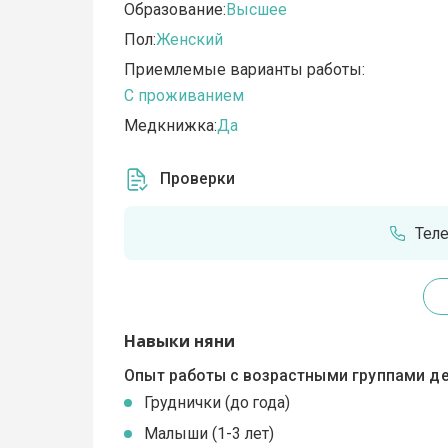
Образование:
Высшее
Пол:
Женский
Приемлемые варианты работы:
C проживанием
Медкнижка:
Да
Проверки
Тел
Навыки няни
Опыт работы с возрастными группами де
Груднички (до года)
Малыши (1-3 лет)