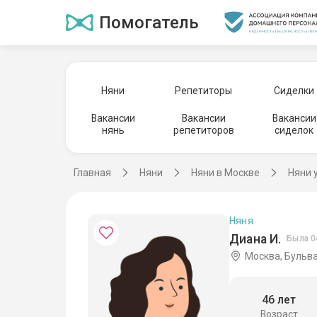
Помогатель
Няни
Репетиторы
Сиделки
Вакансии
Вакансии
Вакансии
нянь
репетиторов
сиделок
Главная
Няни
Няни в Москве
Няни 
Няня
Диана И.
Была 0
Москва, Бульв
46 лет
Возраст