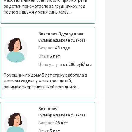
Работала няней 5 лет люблю присмотреть
за детми присмотрела за грудничком год
после за двумя у меня синь живу...
Виктория Эдуардовна
Бульвар адмирала Ушакова
Возраст:
43 года
Опыт:
5 лет
Цена услуги:
от 200 руб/час
Помощник по дому 5 лет стажу работала в
детском садике у меня трое детей,
занимаюсь организацией празднико...
Виктория
Бульвар адмирала Ушакова
Возраст:
46 лет
Опыт:
5 лет