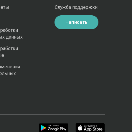
веты
Служба поддержки:
Написать
бработки
ых данных
бработки
ie
именения
ельных