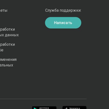
веты
Служба поддержки:
Написать
бработки
ых данных
бработки
ie
именения
ельных