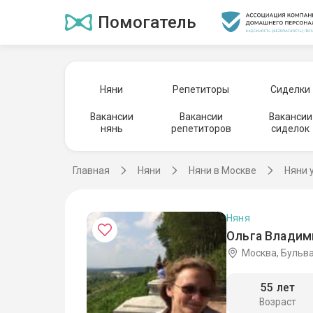
Помогатель
Няни
Репетиторы
Сиделки
Вакансии
Вакансии
Вакансии
нянь
репетиторов
сиделок
Главная
Няни
Няни в Москве
Няни 
Няня
Ольга Владим
Москва, Бульв
55 лет
Возраст