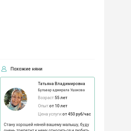
Похожие няни
Татьяна Владимировна
Бульвар адмирала Ушакова
Возраст:
55 лет
Опыт:
от 10 лет
Цена услуги:
от 450 руб/час
Стану хорошей няней вашему малышу, буду
очень трепетнт к нему относиться и любить