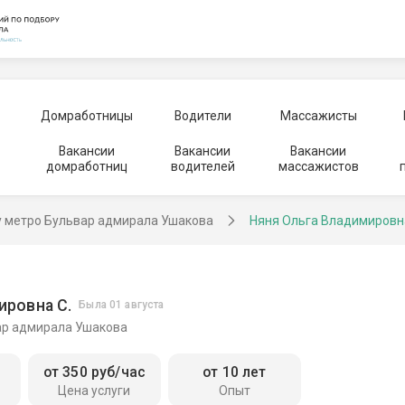
Домработницы
Водители
Массажисты
Вакансии
Вакансии
Вакансии
домработниц
водителей
массажистов
у метро Бульвар адмирала Ушакова
Няня Ольга Владимировн
ировна С.
Была 01 августа
ар адмирала Ушакова
от 350 руб/час
от 10 лет
Цена услуги
Опыт