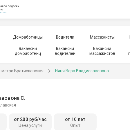
Домработницы
Водители
Массажисты
Вакансии
Вакансии
Вакансии
домработниц
водителей
массажистов
у метро Братиславская
Няня Вера Владиславовона
авовона С.
славская
от 200 руб/час
от 10 лет
Цена услуги
Опыт