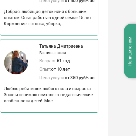
Цена услуги:
от 500 руб/час
Добрая, любящая деток няня с большим
опытом. Опыт работы в одной семье 15 лет.
Кормление, готовка, уборка,...
Напишите нам
Татьяна Дмитриевна
Братиславская
Возраст:
61 год
Опыт:
от 10 лет
Цена услуги:
от 350 руб/час
Люблю ребятишек любого пола и возраста.
Знаю и понимаю психолого-педагогические
особенности детей. Мое...