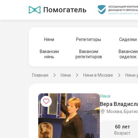
Помогатель
Няни
Репетиторы
Сиделки
Вакансии
Вакансии
Вакансии
нянь
репетиторов
сиделок
Главная
Няни
Няни в Москве
Няни 
Няня
Вера Владисл
Москва, Брати
60 лет
Возраст