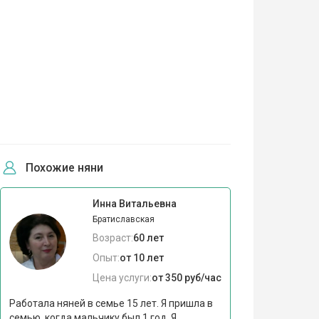
Похожие няни
Инна Витальевна
Братиславская
Возраст:
60 лет
Опыт:
от 10 лет
Цена услуги:
от 350 руб/час
Работала няней в семье 15 лет. Я пришла в
семью, когда мальчику был 1 год. Я