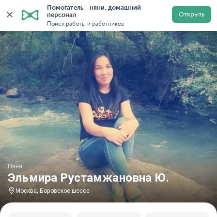
Помогатель - няни, домашний 
Главная
Няни
Няни в Москве
Няни у метро Боров
Открыть
персонал
Поиск работы и работников
Няня
Эльмира Рустамжановна Ю.
Москва, Боровское шоссе