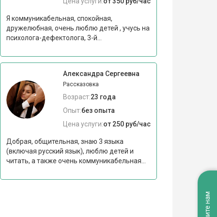
Цена услуги:
от 350 руб/час
Я коммуникабельная, спокойная,
дружелюбная, очень люблю детей , учусь на
психолога-дефектолога, 3-й...
Александра Сергеевна
Рассказовка
Возраст:
23 года
Опыт:
без опыта
Цена услуги:
от 250 руб/час
Добрая, общительная, знаю 3 языка
(включая русский язык), люблю детей и
читать, а также очень коммуникабельная...
Напишите нам