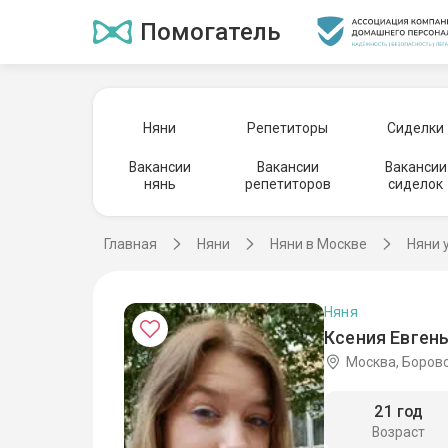
Помогатель
Няни
Репетиторы
Сиделки
Вакансии
Вакансии
Вакансии
нянь
репетиторов
сиделок
Главная
Няни
Няни в Москве
Няни 
Няня
Ксения Евгень
Москва, Боров
21 год
Возраст