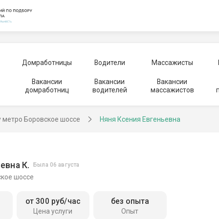
Домработницы
Водители
Массажисты
Вакансии
Вакансии
Вакансии
домработниц
водителей
массажистов
у метро Боровское шоссе
Няня Ксения Евгеньевна
евна К.
Была 06 августа
ское шоссе
от 300 руб/час
без опыта
Цена услуги
Опыт