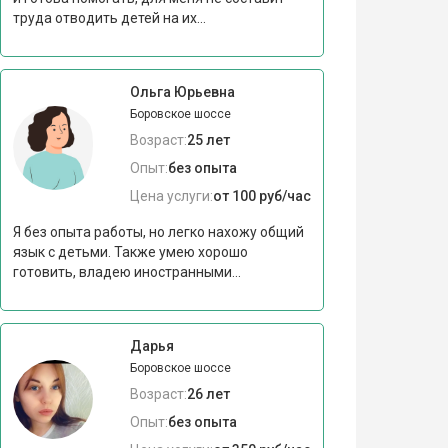
труда отводить детей на их...
Ольга Юрьевна
Боровское шоссе
Возраст:
25 лет
Опыт:
без опыта
Цена услуги:
от 100 руб/час
Я без опыта работы, но легко нахожу общий
язык с детьми. Также умею хорошо
готовить, владею иностранными...
Дарья
Боровское шоссе
Возраст:
26 лет
Опыт:
без опыта