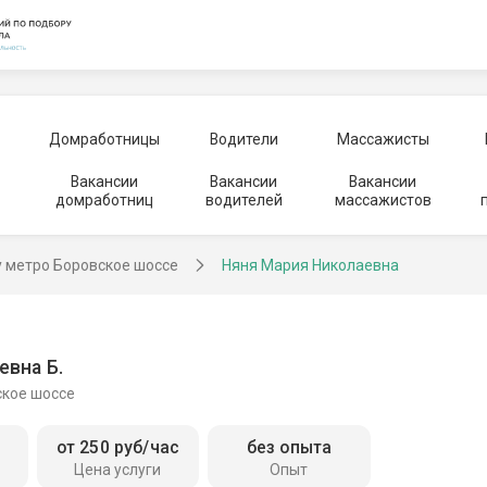
Домработницы
Водители
Массажисты
Вакансии
Вакансии
Вакансии
домработниц
водителей
массажистов
у метро Боровское шоссе
Няня Мария Николаевна
евна Б.
ское шоссе
от 250 руб/час
без опыта
Цена услуги
Опыт