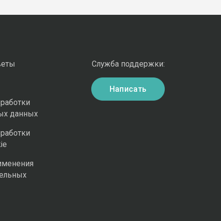
веты
Служба поддержки:
Написать
бработки
ых данных
бработки
ie
именения
ельных