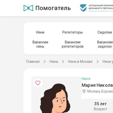
Помогатель
Няни
Репетиторы
Сиделки
Вакансии
Вакансии
Вакансии
нянь
репетиторов
сиделок
Главная
Няни
Няни в Москве
Няни 
Няня
Мария Никола
Москва, Боров
35 лет
Возраст