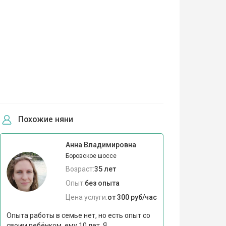
Похожие няни
Анна Владимировна
Боровское шоссе
Возраст:
35 лет
Опыт:
без опыта
Цена услуги:
от 300 руб/час
Опыта работы в семье нет, но есть опыт со
своим ребëнком, ему 10 лет. Я