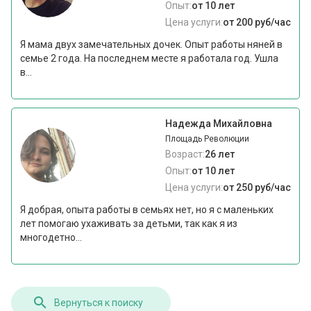
Опыт:
от 10 лет
Цена услуги:
от 200 руб/час
Я мама двух замечательных дочек. Опыт работы няней в
семье 2 года. На последнем месте я работала год. Ушла
в...
Надежда Михайловна
Площадь Революции
Возраст:
26 лет
Опыт:
от 10 лет
Цена услуги:
от 250 руб/час
Я добрая, опыта работы в семьях нет, но я с маленьких
лет помогаю ухаживать за детьми, так как я из
многодетно...
Вернуться к поиску