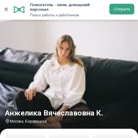
Помогатель - няни, домашний 
Главная
Няни
Няни в Москве
Няни у метро Боро
Открыть
персонал
Поиск работы и работников
Няня
Анжелика Вячеславовна К.
Москва, Боровицкая