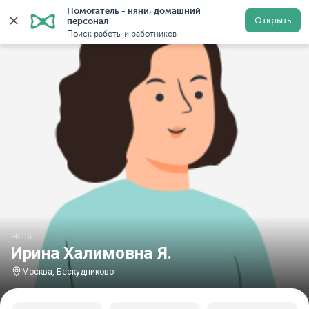
Помогатель - няни, домашний 
Главная
Няни
Няни в Москве
Няни в Бескуднико
Открыть
персонал
Поиск работы и работников
Няня
Ирина Халимовна Я.
Москва, Бескудниково