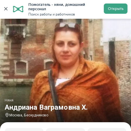
Помогатель - няни, домашний 
Главная
Няни
Няни в Москве
Няни в Бескуднико
Открыть
персонал
Поиск работы и работников
Няня
Андриана Ваграмовна Х.
Москва, Бескудниково