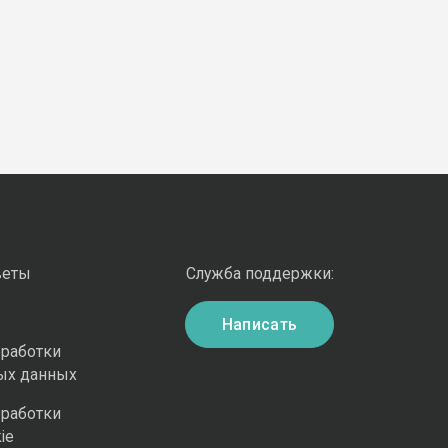
веты
Служба поддержки:
Написать
бработки
ых данных
бработки
ie