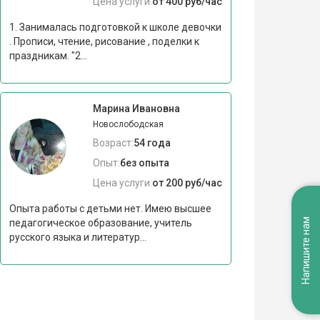
Цена услуги:
от 400 руб/час
1. Занималась подготовкой к школе девочки
. Прописи, чтение, рисование , поделки к
праздникам. "2...
Марина Ивановна
Новослободская
Возраст:
54 года
Опыт:
без опыта
Цена услуги:
от 200 руб/час
Опыта работы с детьми нет. Имею высшее
Напишите нам
педагогическое образование, учитель
русского языка и литератур...