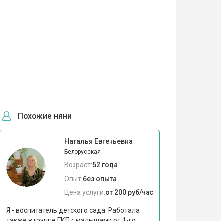
Похожие няни
Наталья Евгеньевна
Белорусская
Возраст:
52 года
Опыт:
без опыта
Цена услуги:
от 200 руб/час
Я - воспитатель детского сада. Работала
также в группе ГКП с малышами от 1-го