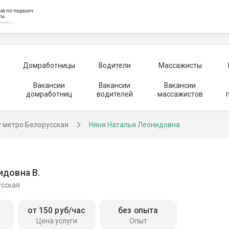
Домработницы
Водители
Массажисты
Вакансии
Вакансии
Вакансии
домработниц
водителей
массажистов
у метро Белорусская
Няня Наталья Леонидовна
идовна В.
усская
от 150 руб/час
без опыта
Цена услуги
Опыт