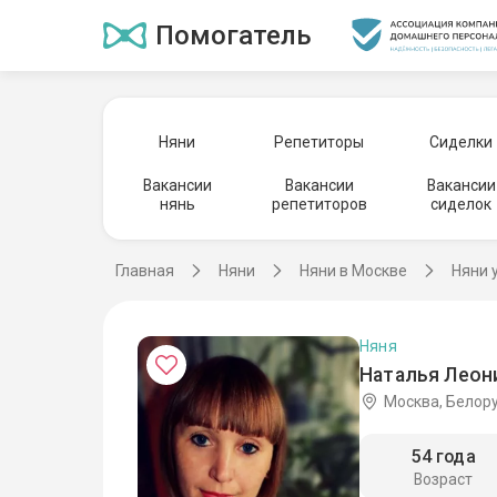
Помогатель
Няни
Репетиторы
Сиделки
Вакансии
Вакансии
Вакансии
нянь
репетиторов
сиделок
Главная
Няни
Няни в Москве
Няни 
Няня
Наталья Леон
Москва, Белор
54 года
Возраст