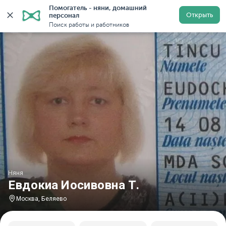
Помогатель - няни, домашний 
Главная
Няни
Няни в Москве
Няни у метро Беляе
Открыть
персонал
Поиск работы и работников
Няня
Евдокиа Иосивовна Т.
Москва, Беляево