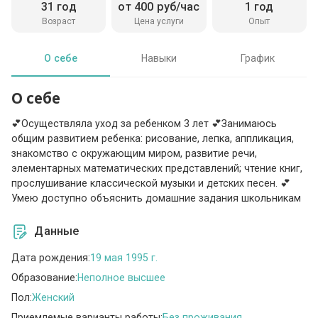
31 год
от 400 руб/час
1 год
Возраст
Цена услуги
Опыт
О себе
Навыки
График
О себе
💕Осуществляла уход за ребенком 3 лет 💕Занимаюсь
общим развитием ребенка: рисование, лепка, аппликация,
знакомство с окружающим миром, развитие речи,
элементарных математических представлений; чтение книг,
прослушивание классической музыки и детских песен. 💕
Умею доступно объяснить домашние задания школьникам
Данные
Дата рождения:
19 мая 1995 г.
Образование:
Неполное высшее
Пол:
Женский
Приемлемые варианты работы:
Без проживания