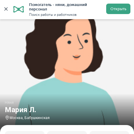
Помогатель - няни, домашний 
Главная
Няни
Няни в Москве
Няни у метро Бабу
Открыть
персонал
Поиск работы и работников
Няня
Мария Л.
Москва, Бабушкинская