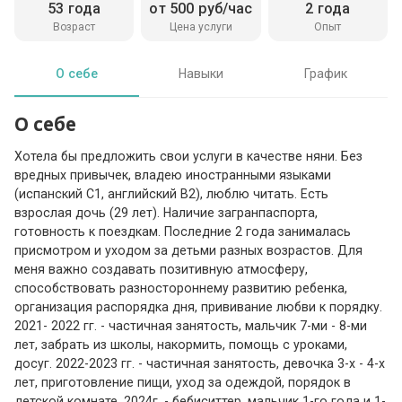
53 года
от 500 руб/час
2 года
Возраст
Цена услуги
Опыт
О себе
Навыки
График
О себе
Хотела бы предложить свои услуги в качестве няни. Без
вредных привычек, владею иностранными языками
(испанский С1, английский B2), люблю читать. Есть
взрослая дочь (29 лет). Наличие загранпаспорта,
готовность к поездкам. Последние 2 года занималась
присмотром и уходом за детьми разных возрастов. Для
меня важно создавать позитивную атмосферу,
способствовать разностороннему развитию ребенка,
организация распорядка дня, прививание любви к порядку.
2021- 2022 гг. - частичная занятость, мальчик 7-ми - 8-ми
лет, забрать из школы, накормить, помощь с уроками,
досуг. 2022-2023 гг. - частичная занятость, девочка 3-х - 4-х
лет, приготовление пищи, уход за одеждой, порядок в
детской комнате. 2024г. - бебиситтер, мальчик 1-го года и 1-