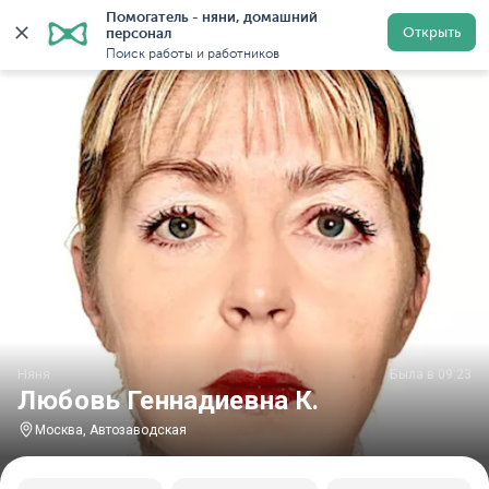
Помогатель - няни, домашний 
Главная
Няни
Няни в Москве
Няни у метро Авто
Открыть
персонал
Поиск работы и работников
Няня
Была в 09:23
Любовь Геннадиевна К.
Москва, Автозаводская