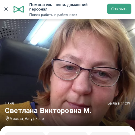
Помогатель - няни, домашний 
Главная
Няни
Няни в Москве
Няни у метро Алту
Открыть
персонал
Поиск работы и работников
Няня
Была в 11:39
Светлана Викторовна М.
Москва, Алтуфьево