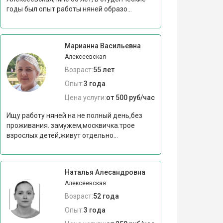
годы был опыт работы няней образо...
Марианна Васильевна
Алексеевская
Возраст:
55 лет
Опыт:
3 года
Цена услуги:
от 500 руб/час
Ищу работу няней на не полный день,без
проживания. замужем,москвичка.трое
взрослых детей,живут отдельно...
Наталья Алесандровна
Алексеевская
Возраст:
52 года
Опыт:
3 года