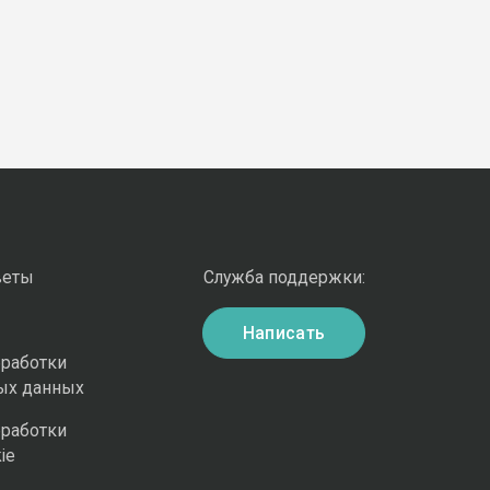
веты
Служба поддержки:
Написать
бработки
ых данных
бработки
ie