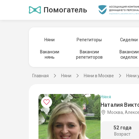
Помогатель
Няни
Репетиторы
Сиделки
Вакансии
Вакансии
Вакансии
нянь
репетиторов
сиделок
Главная
Няни
Няни в Москве
Няни 
Няня
Наталия Викт
Москва, Алекс
52 года
Возраст