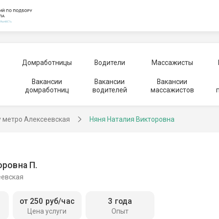
Домработницы
Водители
Массажисты
Вакансии
Вакансии
Вакансии
домработниц
водителей
массажистов
у метро Алексеевская
Няня Наталия Викторовна
оровна П.
еевская
от 250 руб/час
3 года
Цена услуги
Опыт