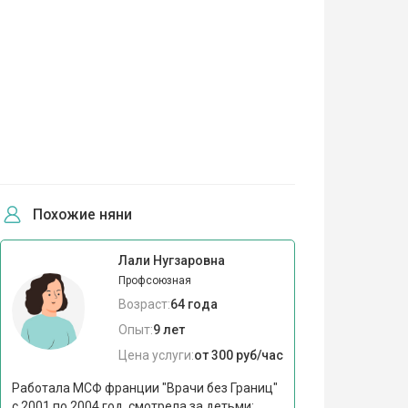
Похожие няни
Лали Нугзаровна
Профсоюзная
Возраст:
64 года
Опыт:
9 лет
Цена услуги:
от 300 руб/час
Работала МСФ франции "Врачи без Границ"
с 2001 по 2004 год, смотрела за детьми: