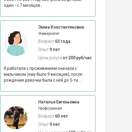
один - с 7 месяцев...
Эмма Константиновна
Университет
Возраст:
63 года
Опыт:
9 лет
Цена услуги:
от 200 руб/час
Я работала с проживанием сначала с
мальчиком (ему было 9 месяцев), после
рождения девочки была с ней до 5-ти...
Наталья Евгеньевна
Профсоюзная
Возраст:
60 лет
Опыт:
9 лет