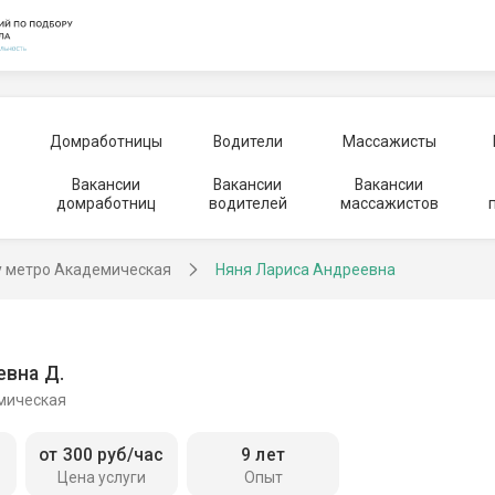
Домработницы
Водители
Массажисты
Вакансии
Вакансии
Вакансии
домработниц
водителей
массажистов
у метро Академическая
Няня Лариса Андреевна
евна Д.
мическая
от 300 руб/час
9 лет
Цена услуги
Опыт