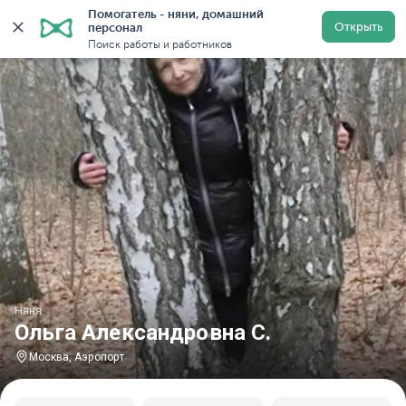
Помогатель - няни, домашний 
Главная
Няни
Няни в Москве
Няни у метро Аэроп
Открыть
персонал
Поиск работы и работников
Няня
Ольга Александровна С.
Москва, Аэропорт